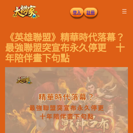
跳
登入
註冊
至
主
要
《英雄聯盟》精華時代落幕？
內
容
最強聯盟突宣布永久停更 十
年陪伴畫下句點