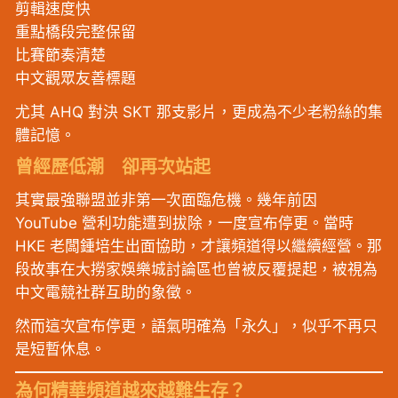
剪輯速度快
重點橋段完整保留
比賽節奏清楚
中文觀眾友善標題
尤其 AHQ 對決 SKT 那支影片，更成為不少老粉絲的集
體記憶。
曾經歷低潮 卻再次站起
其實最強聯盟並非第一次面臨危機。幾年前因
YouTube 營利功能遭到拔除，一度宣布停更。當時
HKE 老闆鍾培生出面協助，才讓頻道得以繼續經營。那
段故事在大撈家娛樂城討論區也曾被反覆提起，被視為
中文電競社群互助的象徵。
然而這次宣布停更，語氣明確為「永久」，似乎不再只
是短暫休息。
為何精華頻道越來越難生存？