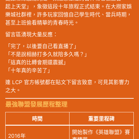
起上天堂」，象徵這段十年旅程正式結束。在大撈家娛
樂城社群裡，許多玩家回憶自己學生時代、當兵時期，
甚至上班偷看精華的青春時光。
留言區湧現大量反應：
「完了，以後要自己看直播了」
「不是說相赫打多久就陪多久嗎？」
「這真的比轉會期還震撼」
「十年真的辛苦了」
連 LCP 官方帳號都在貼文下留言致意，可見其影響力
之大。
最強聯盟發展歷程整理
時間
重要里程碑
開始製作《英雄聯盟》賽
2016年