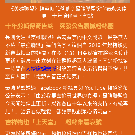
《英雄聯盟》精華時代落幕？最強聯盟突宣布永久停
更 十年陪伴畫下句點
十年剪輯傳奇告終 突發公告震撼粉絲圈
長期關注《英雄聯盟》電競賽事的中文觀眾，幾乎無人
不曉「最強聯盟」這個名字。這個自 2016 年起持續更
新賽事精華的頻道，在今（13）日突然宣布將永久停止
更新，消息一出立刻在社群掀起巨大波瀾。不少粉絲第
一時間在
大撈家娛樂城
討論區留言表示錯愕與不捨，甚
至有人直呼「電競青春正式結束」。
最強聯盟透過 Facebook 粉絲頁與 YouTube 頻道發布
公告表示：「由於我要去追尋世界的真理，最強聯盟從
今天開始停止更新，感謝各位十年以來的支持，有緣再
見！」語氣看似輕鬆，卻讓無數觀眾心情沉重。
吉祥物也「上天堂」 粉絲集體哀號
更讓粉絲感傷的是，頻道象徵性的吉祥物也被宣告「一