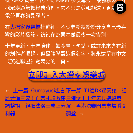
從 AHQ 黃金年代，到 Faker 多次奪冠，最強聯盟陪伴
觀眾走過無數經典時刻。它不只是剪輯頻道，更是一段
電競青春的見證者。
在
大撈家娛樂城
社群裡，不少老粉絲紛紛分享自己最喜
歡的影片橋段，彷彿在為青春做最後一次告別。
十年更新、十年陪伴，如今畫下句點。或許未來會有新
的創作者崛起，但最強聯盟這個名字，將永遠留在中文
《英雄聯盟》電競史的一頁。
立即加入大撈家娛樂城
←
上一篇:
Gumayusi坦言
下一篇:
T1遭DK驚天讓二追
磨合僅三成！直言HLE仍在
三淘汰！十年未見逆轉重
調整期 親推法洛士成上分
演 香港決賽門票市場瞬間
利器
翻盤
→