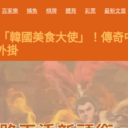
百家樂
捕魚
棋牌
體育
彩票
最新文章
獲封「韓國美食大使」！傳
外掛