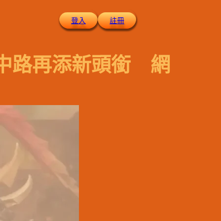
登入
註冊
奇中路再添新頭銜 網