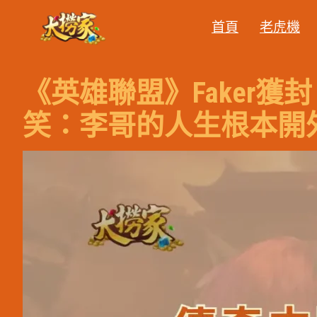
跳
首頁
老虎機
至
主
要
《英雄聯盟》Faker
內
容
笑：李哥的人生根本開