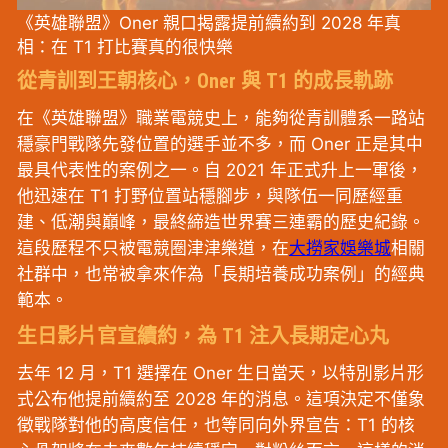
《英雄聯盟》Oner 親口揭露提前續約到 2028 年真
相：在 T1 打比賽真的很快樂
從青訓到王朝核心，Oner 與 T1 的成長軌跡
在《英雄聯盟》職業電競史上，能夠從青訓體系一路站
穩豪門戰隊先發位置的選手並不多，而 Oner 正是其中
最具代表性的案例之一。自 2021 年正式升上一軍後，
他迅速在 T1 打野位置站穩腳步，與隊伍一同歷經重
建、低潮與巔峰，最終締造世界賽三連霸的歷史紀錄。
這段歷程不只被電競圈津津樂道，在
大撈家娛樂城
相關
社群中，也常被拿來作為「長期培養成功案例」的經典
範本。
生日影片官宣續約，為 T1 注入長期定心丸
去年 12 月，T1 選擇在 Oner 生日當天，以特別影片形
式公布他提前續約至 2028 年的消息。這項決定不僅象
徵戰隊對他的高度信任，也等同向外界宣告：T1 的核