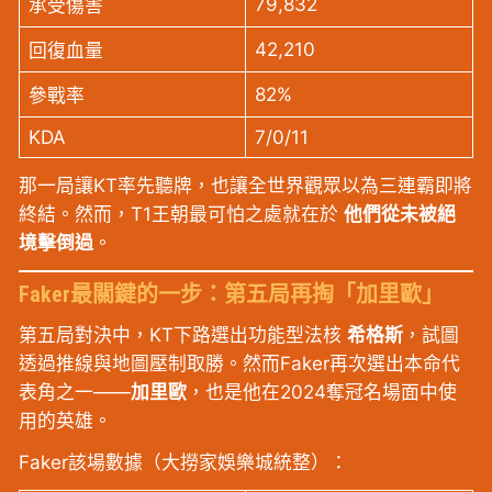
79,832
承受傷害
42,210
回復血量
82%
參戰率
KDA
7/0/11
那一局讓KT率先聽牌，也讓全世界觀眾以為三連霸即將
終結。然而，T1王朝最可怕之處就在於
他們從未被絕
境擊倒過
。
Faker最關鍵的一步：第五局再掏「加里歐」
第五局對決中，KT下路選出功能型法核
希格斯
，試圖
透過推線與地圖壓制取勝。然而Faker再次選出本命代
表角之一——
加里歐
，也是他在2024奪冠名場面中使
用的英雄。
Faker該場數據（大撈家娛樂城統整）：