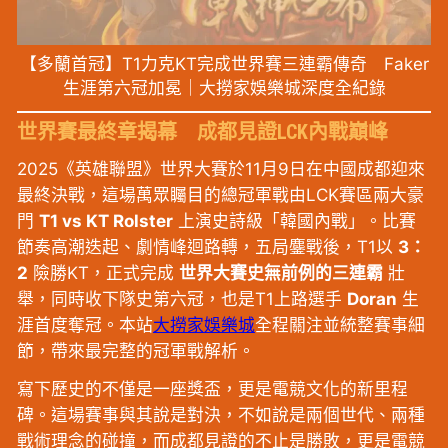
【多蘭首冠】T1力克KT完成世界賽三連霸傳奇 Faker
生涯第六冠加冕｜大撈家娛樂城深度全紀錄
世界賽最終章揭幕 成都見證LCK內戰巔峰
2025《英雄聯盟》世界大賽於11月9日在中國成都迎來
最終決戰，這場萬眾矚目的總冠軍戰由LCK賽區兩大豪
門
T1 vs KT Rolster
上演史詩級「韓國內戰」。比賽
節奏高潮迭起、劇情峰迴路轉，五局鏖戰後，T1以
3：
2
險勝KT，正式完成
世界大賽史無前例的三連霸
壯
舉，同時收下隊史第六冠，也是T1上路選手
Doran
生
涯首度奪冠。本站
大撈家娛樂城
全程關注並統整賽事細
節，帶來最完整的冠軍戰解析。
寫下歷史的不僅是一座獎盃，更是電競文化的新里程
碑。這場賽事與其說是對決，不如說是兩個世代、兩種
戰術理念的碰撞，而成都見證的不止是勝敗，更是電競