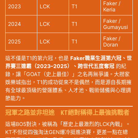
Faker /
2023
LCK
T1
Keria
Faker /
2024
LCK
T1
Gumayusi
Faker /
2025
LCK
T1
Doran
這不僅是T1的第六冠，也是
Faker職業生涯第六冠、世
界賽三連霸（2023–2025）、跨世代五度奪冠
的紀
錄，讓「GOAT（史上最佳）」之名再無爭議。大撈家
娛樂城指出，T1的成功從來不是偶然，而是源自長期擁
有全球最頂級的營運體系、人才池、戰術儲備與心理調
節能力。
冠軍之路並非坦途 KT絕對稱得上最強挑戰者
這場BO5對決，被稱為「歷史上最激烈的LCK內戰」。
KT不但從四強淘汰GEN爆冷挺進決賽，更差一點在總