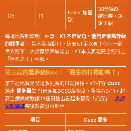
38分鐘終
Faker 加里
G5
T1
結比賽，鎖
歐
定王朝
每場比賽都證明一件事：
KT不是配角，他們是最高等級
的競爭者。
若不是面對T1，這支KT足以奪下任何一屆
世界冠軍。大撈家娛樂城認為，KT本次表現完全配得上
「無冕之王」稱號。
第三局的噩夢級Boss：「醫生你打得動嗎？」
第三局比賽是整場系列賽的風向指標。KT打野
Cuzz
選出
蒙多醫生
打出宛如BOSS級坦度，整場7/0/11，超
高治療與續戰讓T1任何輸出看起來都像「抓癢」。
大撈
家娛樂城
賽後數據分析顯示：
項目
Cuzz 蒙多