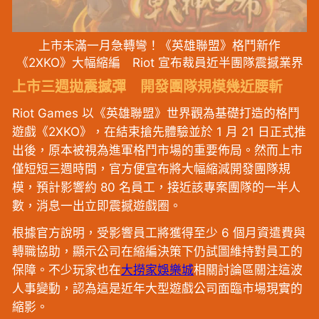
上市未滿一月急轉彎！《英雄聯盟》格鬥新作
《2XKO》大幅縮編 Riot 宣布裁員近半團隊震撼業界
上市三週拋震撼彈 開發團隊規模幾近腰斬
Riot Games 以《英雄聯盟》世界觀為基礎打造的格鬥
遊戲《2XKO》，在結束搶先體驗並於 1 月 21 日正式推
出後，原本被視為進軍格鬥市場的重要佈局。然而上市
僅短短三週時間，官方便宣布將大幅縮減開發團隊規
模，預計影響約 80 名員工，接近該專案團隊的一半人
數，消息一出立即震撼遊戲圈。
根據官方說明，受影響員工將獲得至少 6 個月資遣費與
轉職協助，顯示公司在縮編決策下仍試圖維持對員工的
保障。不少玩家也在
大撈家娛樂城
相關討論區關注這波
人事變動，認為這是近年大型遊戲公司面臨市場現實的
縮影。