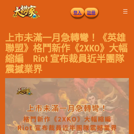
跳
登入
註冊
至
主
要
上市未滿一月急轉彎！《英雄
內
容
聯盟》格鬥新作《2XKO》大幅
縮編 Riot 宣布裁員近半團隊
震撼業界