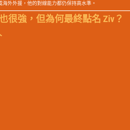
或海外外援，他的對線能力都仍保持高水準。
 等上路也很強，但為何最終點名 Ziv？
人