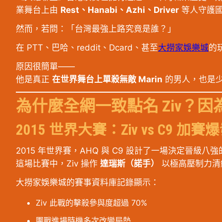
業舞台上由
Rest、Hanabi、Azhi、Driver
等人守護
然而，若問：「台灣最強上路究竟是誰？」
在 PTT、巴哈、reddit、Dcard、甚至
大撈家娛樂城
的
原因很簡單——
他是真正
在世界舞台上單殺無敵 Marin
的男人，也是
為什麼全網一致點名 Ziv？
2015 世界大賽：Ziv vs C9 
2015 年世界賽，AHQ 與 C9 設計了一場決定晉級八
這場比賽中，Ziv 操作
達瑞斯（諾手）
以極高壓制力清
大撈家娛樂城的賽事資料庫記錄顯示：
Ziv 此戰的擊殺參與度超過 70%
團戰進場時機多次改變局勢