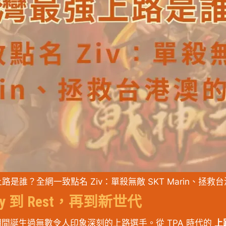
路是誰？全網一致點名 Ziv：單殺無敵 SKT Marin、拯救
ey 到 Rest，再到新世代
期間誕生過無數令人印象深刻的上路選手。從 TPA 時代的
上路