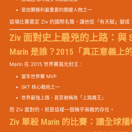
是加賽勝利最重要的關鍵人物之一
這場比賽奠定 Ziv 的國際名聲，讓他從「有天賦」變
Ziv 面對史上最兇的上路：與 S
Marin 是誰？2015「真正意義
Marin 在 2015 世界賽風光封王：
當年世界賽 MVP
SKT 核心戰術之一
世界最強上路、甚至被稱為「上路魔王」
而 Ziv 面對的，就是這樣一個幾乎無敵的存在。
Ziv 單殺 Marin 的比賽：讓全