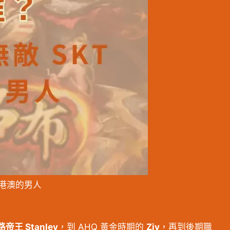
台港澳的男人
帝王 Stanley
，到 AHQ 黃金時期的
Ziv
，再到後期職