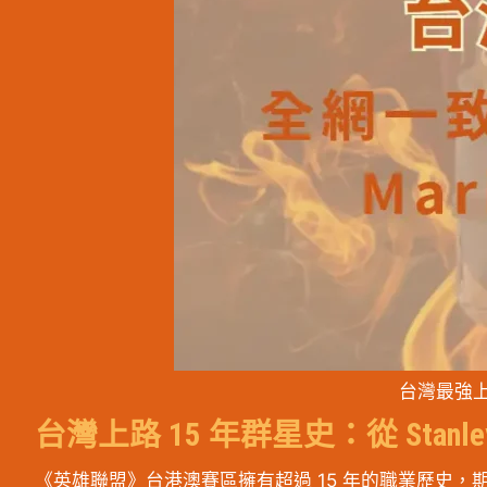
台灣最強上
台灣上路 15 年群星史：從 Stanl
《英雄聯盟》台港澳賽區擁有超過 15 年的職業歷史，