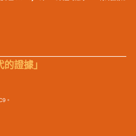
代的證據」
C9。