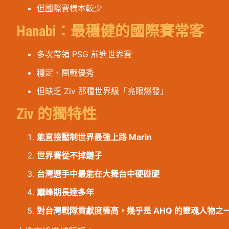
但國際賽樣本較少
Hanabi：最穩健的國際賽常客
多次帶領 PSG 前進世界賽
穩定、團戰優秀
但缺乏 Ziv 那種世界級「亮眼爆發」
Ziv 的獨特性
能直接壓制世界最強上路 Marin
世界賽從不掉鏈子
台灣選手中最能在大舞台中硬碰硬
巔峰期長達多年
對台灣戰隊貢獻度極高，幾乎是 AHQ 的靈魂人物之