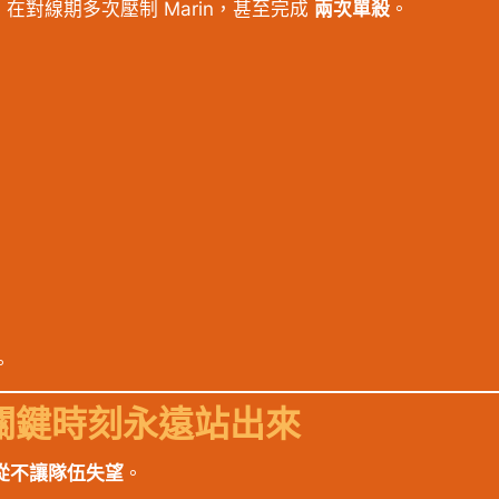
）
在對線期多次壓制 Marin，甚至完成
兩次單殺
。
。
、關鍵時刻永遠站出來
從不讓隊伍失望
。