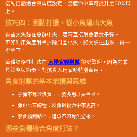
搭配自動炮台與角度設定，整體命中率可提升至60%以
上。
技巧四：圍點打援，從小魚逼出大魚
有些大魚躲在魚群中央，這時直接射會浪費子彈。
不如利用角度射擊清除周圍小魚，將大魚逼出來，再一
舉拿下。
這種策略性打法在
大撈家娛樂城
很受歡迎，因為它兼
具策略與節奏，對抗真人玩家時特別實用。
角度射擊的基本架構與思維
子彈不等於浪費：一發多用才是目標。
彈跳比直線穩：反彈過後命中率更高。
學會預判路徑：追魚不如等魚游來。
哪些魚種適合角度打法？