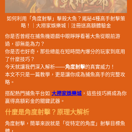
如何利用「角度射擊」擊殺大魚？揭秘4種高手射擊策
略！｜大撈家娛樂城｜注冊送高額體驗金
你是否曾經在捕魚機遊戲中眼睜睜看著大魚從眼前游
過，卻無能為力？
你是否也好奇，那些總能在短時間內爆分的玩家到底用
了什麼技巧？
今天就讓我們深入解析——
角度射擊
的真實威力！
本文不只是一篇教學，更是讓你成為捕魚高手的完整攻
略。
搭配熱門捕魚平台如
大撈家娛樂城
，這些技巧將成為你
贏得高額彩金的關鍵武器。
什麼是角度射擊？原理大解析
角度射擊，簡單來說就是「從特定的角度」射擊目標魚
體，