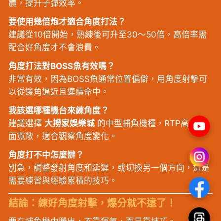
體，提升子彈效率。
要使用幾倍炮才適合角度打法？
建議從10倍開始，熟練後可升至30～50倍，高倍率需
配合好角度才不會浪費。
角度打法對BOSS魚有效嗎？
非常有效，因為BOSS魚通常位置偏僻，用角度射擊可
以從邊角逼近且連續命中。
我該選哪種機台來練角度？
建議選擇
大撈家娛樂城
的中型捕魚機種，RTP高、畫
面寬敞，適合觀察角度變化。
角度打不中怎麼辦？
別急，調整發射角度和延遲，或切換另一個方向，這是
需要練習與經驗累積的技巧。
結論：練好角度射擊，爆分就不遠了！