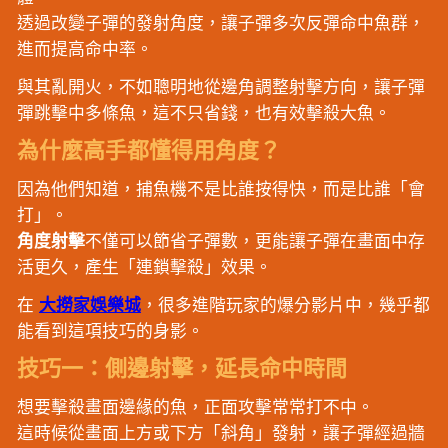
透過改變子彈的發射角度，讓子彈多次反彈命中魚群，
進而提高命中率。
與其亂開火，不如聰明地從邊角調整射擊方向，讓子彈
彈跳擊中多條魚，這不只省錢，也有效擊殺大魚。
為什麼高手都懂得用角度？
因為他們知道，捕魚機不是比誰按得快，而是比誰「會
打」。
角度射擊
不僅可以節省子彈數，更能讓子彈在畫面中存
活更久，產生「連鎖擊殺」效果。
在
大撈家娛樂城
，很多進階玩家的爆分影片中，幾乎都
能看到這項技巧的身影。
技巧一：側邊射擊，延長命中時間
想要擊殺畫面邊緣的魚，正面攻擊常常打不中。
這時候從畫面上方或下方「斜角」發射，讓子彈經過牆