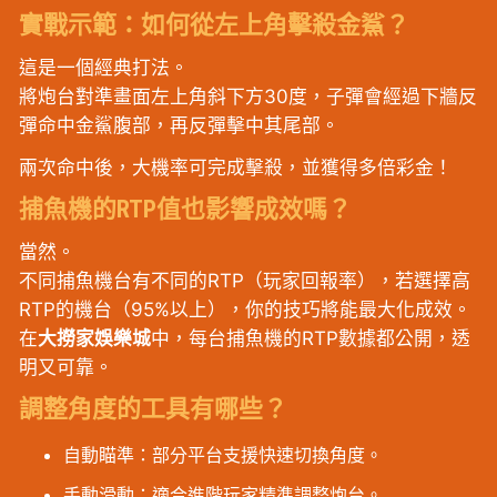
實戰示範：如何從左上角擊殺金鯊？
這是一個經典打法。
將炮台對準畫面左上角斜下方30度，子彈會經過下牆反
彈命中金鯊腹部，再反彈擊中其尾部。
兩次命中後，大機率可完成擊殺，並獲得多倍彩金！
捕魚機的RTP值也影響成效嗎？
當然。
不同捕魚機台有不同的RTP（玩家回報率），若選擇高
RTP的機台（95%以上），你的技巧將能最大化成效。
在
大撈家娛樂城
中，每台捕魚機的RTP數據都公開，透
明又可靠。
調整角度的工具有哪些？
自動瞄準：部分平台支援快速切換角度。
手動滑動：適合進階玩家精準調整炮台。