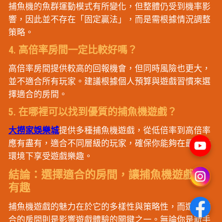
捕魚機的魚群運動模式有所變化，但整體仍受到機率影
響，因此並不存在「固定贏法」，而是需根據情況調整
策略。
4. 高倍率房間一定比較好嗎？
高倍率房間提供較高的回報機會，但同時風險也更大，
並不適合所有玩家。建議根據個人預算與遊戲習慣來選
擇適合的房間。
5. 在哪裡可以找到優質的捕魚機遊戲？
大撈家娛樂城
提供多種捕魚機遊戲，從低倍率到高倍率
應有盡有，適合不同層級的玩家，確保你能夠在最佳的
環境下享受遊戲樂趣。
結論：選擇適合的房間，讓捕魚機遊戲更
有趣
捕魚機遊戲的魅力在於它的多樣性與策略性，而選擇適
合的房間則是影響遊戲體驗的關鍵之一。無論你是新手