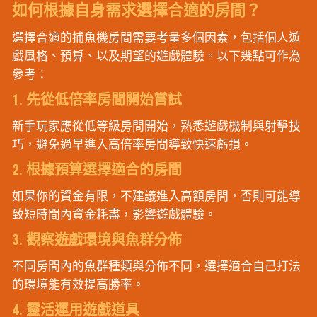
如何根據自身需求選擇合適的房間？
選擇合適的捕魚機房間需要考量多個因素，包括個人遊
戲風格、預算、以及期望的遊戲體驗。以下幾點可作為
參考：
1. 先從低倍率房間開始嘗試
新手玩家應從低等級房間開始，熟悉遊戲機制與射擊技
巧，避免過早進入高倍率房間導致快速虧損。
2. 根據預算選擇適合的房間
如果你的資金有限，不建議進入高額房間，否則可能導
致短時間內資金耗盡，影響遊戲體驗。
3. 觀察遊戲環境與魚群分佈
不同房間內的魚群種類與分佈不同，選擇適合自己打法
的環境能有效提高勝率。
4. 靈活運用遊戲道具