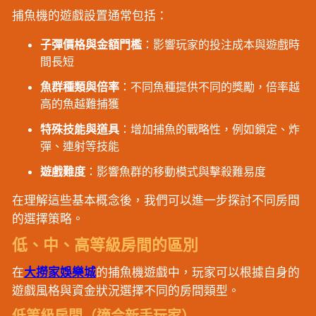
捕魚機的遊戲設置通常包括：
子彈價格與金額門檻
：影響玩家的投注成本與遊戲時
間長短
魚群種類與倍率
：不同魚種提供不同的獎勵，倍率越
高的魚越難捕獲
特殊技能與道具
：增加捕魚的戰略性，例如鎖定、炸
彈、連射等技能
遊戲難度
：影響魚群的移動模式與擊殺難易度
在理解這些基本概念後，我們可以進一步探討不同房間
的選擇策略。
低、中、高等級房間的區別
在
大撈家娛樂城
的捕魚機遊戲中，玩家可以根據自身的
遊戲風格與資金狀況選擇不同的房間類型。
低等級房間（適合新手玩家）