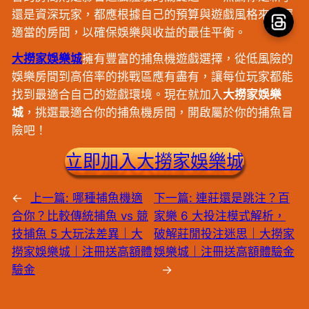
還是資深玩家，都應根據自己的預算與遊戲風格來選擇
適當的房間，以確保娛樂與收益的最佳平衡。
大撈家娛樂城
擁有豐富的捕魚機遊戲選擇，從低風險的
娛樂房間到高倍率的挑戰區應有盡有，讓每位玩家都能
找到最適合自己的遊戲環境。現在就加入
大撈家娛樂
城
，挑選最適合你的捕魚機房間，開啟屬於你的捕魚冒
險吧！
立即加入大撈家娛樂城
←
上一篇:
哪種捕魚機適
下一篇:
連莊還是跳注？百
合你？比較傳統捕魚 vs 競
家樂 6 大投注模式解析，
技捕魚 5 大玩法差異｜大
破解莊閒投注迷思｜大撈家
撈家娛樂城｜注冊送高額體
娛樂城｜注冊送高額體驗金
驗金
→