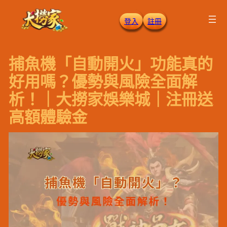
跳
登入
註冊
至
主
要
捕魚機「自動開火」功能真的
內
容
好用嗎？優勢與風險全面解
析！｜大撈家娛樂城｜注冊送
高額體驗金