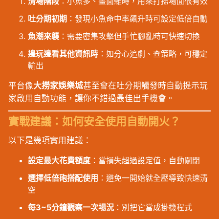
清場階段
：小魚多、畫面雜時，用來打掃場面很有效
吐分期初期
：發現小魚命中率飆升時可設定低倍自動
魚潮來襲
：需要密集攻擊但手忙腳亂時可快速切換
邊玩邊看其他資訊時
：如分心追劇、查策略，可穩定
輸出
平台像
大撈家娛樂城
甚至會在吐分期觸發時自動提示玩
家啟用自動功能，讓你不錯過最佳出手機會。
實戰建議：如何安全使用自動開火？
以下是幾項實用建議：
設定最大花費額度
：當損失超過設定值，自動關閉
選擇低倍砲搭配使用
：避免一開始就全壓導致快速清
空
每3~5分鐘觀察一次場況
：別把它當成掛機程式