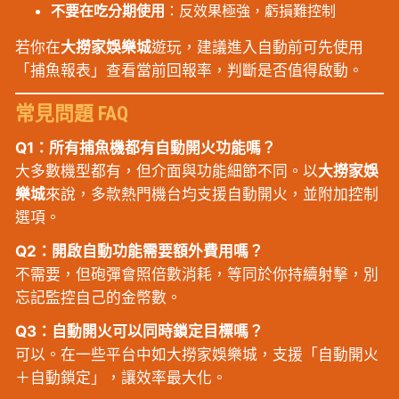
不要在吃分期使用
：反效果極強，虧損難控制
若你在
大撈家娛樂城
遊玩，建議進入自動前可先使用
「捕魚報表」查看當前回報率，判斷是否值得啟動。
常見問題 FAQ
Q1：所有捕魚機都有自動開火功能嗎？
大多數機型都有，但介面與功能細節不同。以
大撈家娛
樂城
來說，多款熱門機台均支援自動開火，並附加控制
選項。
Q2：開啟自動功能需要額外費用嗎？
不需要，但砲彈會照倍數消耗，等同於你持續射擊，別
忘記監控自己的金幣數。
Q3：自動開火可以同時鎖定目標嗎？
可以。在一些平台中如大撈家娛樂城，支援「自動開火
＋自動鎖定」，讓效率最大化。