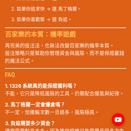
如果你追求快 → 選 馬丁格爾。
如果你喜歡狠 → 選 負追。
百家樂的本質：機率遊戲
再完美的投注法，也無法改變百家樂的機率本質。
投注策略只是幫助你管理資金與風險，而不是保證贏錢
的魔法公式。
FAQ
1. 1326 系統真的能保證獲利嗎？
不能，它只是降低風險的工具，仍需配合運氣與紀律。
2. 馬丁格爾一定會爆倉嗎？
不一定，但連輸次數一旦過多，風險極高。
3. 負追需要多少資金？
通常需要較高本金，因為等待時機可能需要承受多次失