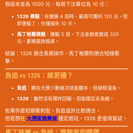
假設本金為 1000 元，每局下注單位為 10 元：
1326 模擬
：在連勝 4 局時，最高可獲利 120 元，但
即便輸了，也僅損失 10 元。
馬丁格爾模擬
：連輸 5 局，下注金額會變成 320
元，累積風險極高。
結論：1326 適合長期操作，馬丁格爾則適合短線衝
擊。
負追 vs 1326：誰更穩？
負追
：勝在大獎少數幾次就能翻本，但過程漫長。
1326
：雖然沒有爆炸回報，但能穩定走長線。
如果你是短期衝刺型，負追或許比較適合。
但若想在
大撈家娛樂城
穩定遊玩，1326 更值得嘗試。
馬丁格爾 vs 負追：冒險家的選擇