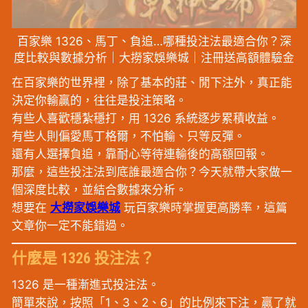
百家樂 1326、馬丁、負追…哪種投注法最適合你？深
度比較與數據分析｜大撈家娛樂城｜注冊送高額體驗金
在百家樂的世界裡，除了基本的莊、閒下注外，真正能
決定你輸贏的，往往是投注策略。
有些人喜歡穩紮穩打，用 1326 系統逐步累積收益。
有些人則偏愛馬丁格爾，不怕輸、只等反彈。
還有人選擇負追，靠耐心等待連輸後的高額回報。
那麼，這些投注法到底誰最適合你？今天就帶大家做一
個深度比較，並結合數據來分析。
想要在
大撈家娛樂城
玩百家樂時掌握更高勝率，這篇
文章你一定不能錯過。
什麼是 1326 投注法？
1326 是一種漸進式投注法。
簡單來說，按照「1、3、2、6」的比例來下注，贏了就