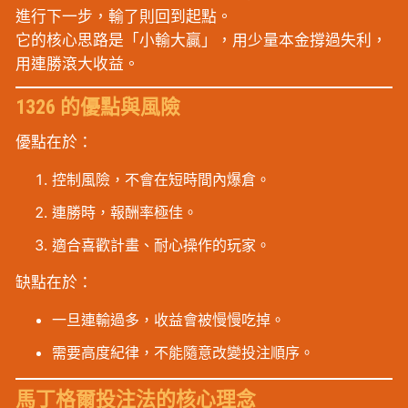
進行下一步，輸了則回到起點。
它的核心思路是「小輸大贏」，用少量本金撐過失利，
用連勝滾大收益。
1326 的優點與風險
優點在於：
控制風險，不會在短時間內爆倉。
連勝時，報酬率極佳。
適合喜歡計畫、耐心操作的玩家。
缺點在於：
一旦連輸過多，收益會被慢慢吃掉。
需要高度紀律，不能隨意改變投注順序。
馬丁格爾投注法的核心理念