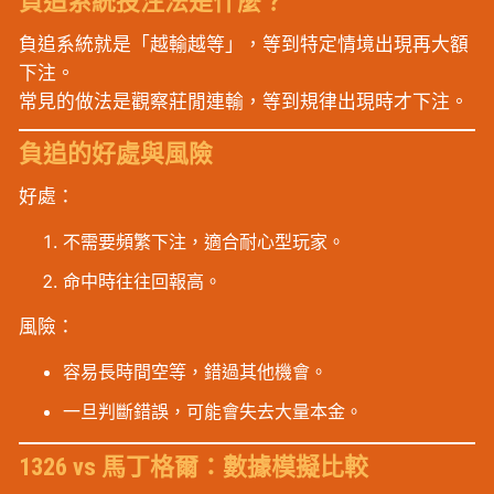
負追系統投注法是什麼？
負追系統就是「越輸越等」，等到特定情境出現再大額
下注。
常見的做法是觀察莊閒連輸，等到規律出現時才下注。
負追的好處與風險
好處：
不需要頻繁下注，適合耐心型玩家。
命中時往往回報高。
風險：
容易長時間空等，錯過其他機會。
一旦判斷錯誤，可能會失去大量本金。
1326 vs 馬丁格爾：數據模擬比較