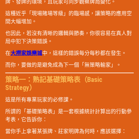
牌、發牌的環境，且玩家可同步觀察牌局變化。
這種近乎「現場賭場等級」的臨場感，讓策略的應用空
間大幅增加。
也因此，若沒有清晰的邏輯與節奏，你很容易在真人對
局中犯下決策錯誤。
在
大撈家娛樂城
中，這樣的錯誤每分每秒都在發生。
而你，要做的是避免成為下一個「無策略輸家」。
策略一：熟記基礎策略表（Basic
Strategy）
這是所有專業玩家的必修課。
所謂的「基礎策略表」是一套根據統計計算出的行動參
考表，它告訴你：
當你手上拿著某張牌、莊家明牌為何時，應該選擇：