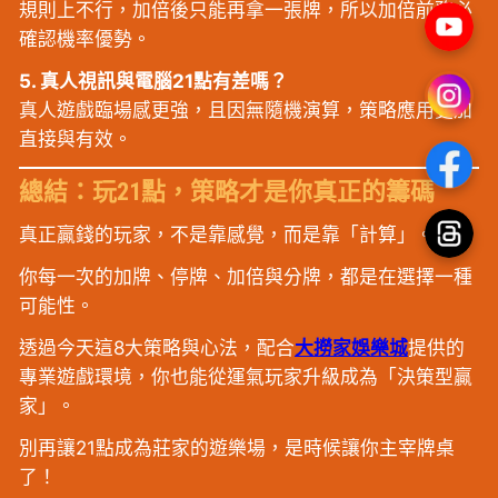
規則上不行，加倍後只能再拿一張牌，所以加倍前務必
確認機率優勢。
5. 真人視訊與電腦21點有差嗎？
真人遊戲臨場感更強，且因無隨機演算，策略應用更加
直接與有效。
總結：玩21點，策略才是你真正的籌碼
真正贏錢的玩家，不是靠感覺，而是靠「計算」。
你每一次的加牌、停牌、加倍與分牌，都是在選擇一種
可能性。
透過今天這8大策略與心法，配合
大撈家娛樂城
提供的
專業遊戲環境，你也能從運氣玩家升級成為「決策型贏
家」。
別再讓21點成為莊家的遊樂場，是時候讓你主宰牌桌
了！