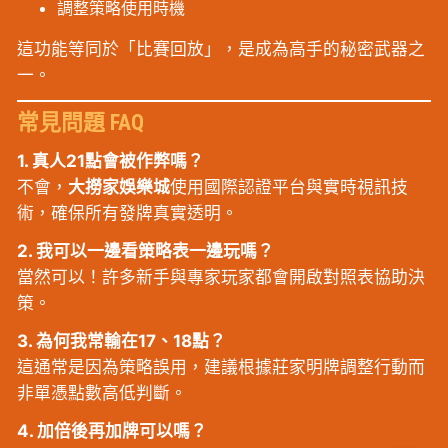
調整策略使用時機
這功能等同於「比賽回放」，是成為高手的秘密武器之
一。
常見問題 FAQ
1. 真人21點會被作弊嗎？
不會，
大撈家娛樂城
使用國際認證平台與實時視訊技
術，確保所有發牌真實透明。
2. 我可以一邊看策略表一邊玩嗎？
當然可以！許多新手與專家玩家都會開啟對照表協助決
策。
3. 為何我常輸在17、18點？
這通常是因為策略誤用，建議根據莊家明牌調整行動而
非單憑點數高低判斷。
4. 加倍後再加牌可以嗎？