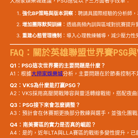
大撈家娛樂城建議，PSG應從以下三方面著手改革：
強化BP策略與版本洞察
：聘請具國際經驗的分析師，
增加團隊默契訓練
：透過高頻內訓與區域對抗賽提升
重建心態管理機制
：導入心理教練輔導，減少壓力性
FAQ：關於英雄聯盟世界賽PSG與
Q1：PSG這次世界賽的主要問題是什麼？
A1：根據
大撈家娛樂城
分析，主要問題在於節奏控制不
Q2：VKS為什麼能打贏PSG？
A2：VKS採用高壓開戰陣容與靈活轉線戰術，搭配夜
Q3：PSG接下來會怎麼調整？
A3：預計會在休賽期更換部分教練與選手，並強化團
Q4：南美賽區的實力是否真的崛起？
A4：是的，近年LTA與LLA賽區的戰術多變性提升，