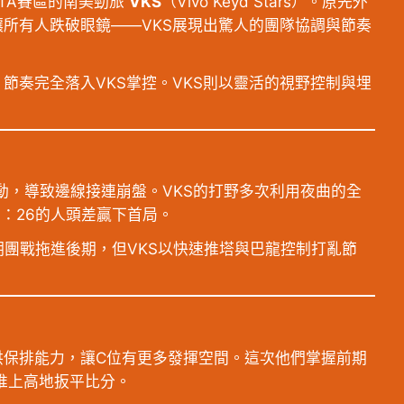
TA賽區的南美勁旅
VKS
（Vivo Keyd Stars）。原先外
讓所有人跌破眼鏡——VKS展現出驚人的團隊協調與節奏
節奏完全落入VKS掌控。VKS則以靈活的視野控制與埋
聯動，導致邊線接連崩盤。VKS的打野多次利用夜曲的全
：26的人頭差贏下首局。
期團戰拖進後期，但VKS以快速推塔與巴龍控制打亂節
供保排能力，讓C位有更多發揮空間。這次他們掌握前期
推上高地扳平比分。