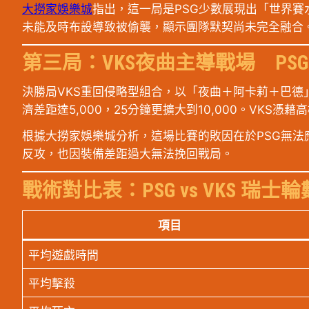
大撈家娛樂城
指出，這一局是PSG少數展現出「世界
未能及時布設導致被偷襲，顯示團隊默契尚未完全融合
第三局：VKS夜曲主導戰場 PS
決勝局VKS重回侵略型組合，以「夜曲＋阿卡莉＋巴德
濟差距達5,000，25分鐘更擴大到10,000。VK
根據大撈家娛樂城分析，這場比賽的敗因在於PSG無法
反攻，也因裝備差距過大無法挽回戰局。
戰術對比表：PSG vs VKS 瑞士
項目
平均遊戲時間
平均擊殺