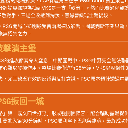
入最關鍵的尾場對決，LCP賽區第三種子
PSG Talon
對上來自L
分評論員都認為抽到VKS是一支「軟籤」。然而比賽過程卻
不敵對手，三場全敗遭到淘汰，無緣晉級瑞士輪後段。
，PSG開局心態明顯受首兩場連敗影響，團戰判斷不夠果斷，
毫無招架之力。
被擊潰主堡
VKS的進攻節奏令人窒息。中期團戰中，PSG中野完全無法
心難以發揮作用。整場比賽僅進行25分鐘，VKS以壓倒性3
失，尤其缺乏有效的反蹲與反打意識。PSG原本預計透過中
SG扳回一城
上路」與「嘉文四世打野」形成強開團陣容，配合輔助露璐提
賽進入第30分鐘時，PSG順利拿下巴龍與龍魂，最終成功