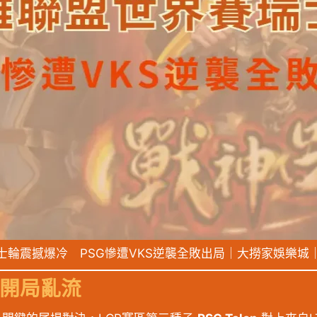
士輪震撼爆冷 PSG慘遭VKS逆襲全敗出局｜大撈家娛樂城
入開局亂流