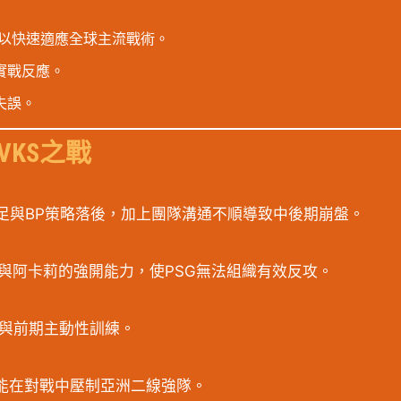
以快速適應全球主流戰術。
實戰反應。
失誤。
VKS之戰
足與BP策略落後，加上團隊溝通不順導致中後期崩盤。
曲與阿卡莉的強開能力，使PSG無法組織有效反攻。
戰與前期主動性訓練。
已能在對戰中壓制亞洲二線強隊。