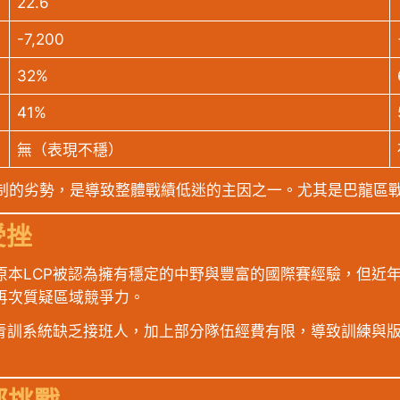
22.6
-7,200
32%
41%
無（表現不穩）
制的劣勢，是導致整體戰績低迷的主因之一。尤其是巴龍區戰
受挫
原本LCP被認為擁有穩定的中野與豐富的國際賽經驗，但近年
再次質疑區域競爭力。
青訓系統缺乏接班人，加上部分隊伍經費有限，導致訓練與版