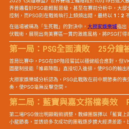
2025《英雄聯盟》世界賽瑞士輪階段於10月19日進
界普遍看好PSG能輕鬆晉級，甚至在賽前分析中，大部
控制，而PSG則在戰術執行上頻頻出錯，最終以
1：2
在這場被稱為「生死戰」的對決中，
大撈家娛樂城
指出
伏戰術，展現出南美賽區一貫的激進風格，將PSG打得
第一局：PSG全面潰敗 25分鐘
首局比賽中，PSG在BP階段嘗試以穩健組合應對，但
圖壓制技能「帷幕降臨」直接切入後排，使PSG的輸出核
大撈家娛樂城分析認為，PSG此戰敗在前中期節奏的喪
奏，使PSG毫無反擊空間。
第二局：藍寶與嘉文搭檔奏效 P
第二場PSG做出明顯戰術調整，教練團選擇以「藍寶
小龍節奏，並透過多次成功的團戰逐步擴大經濟差距。比