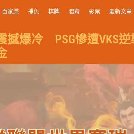
百家樂
捕魚
棋牌
體育
彩票
最新文章
撼爆冷 PSG慘遭VKS
金