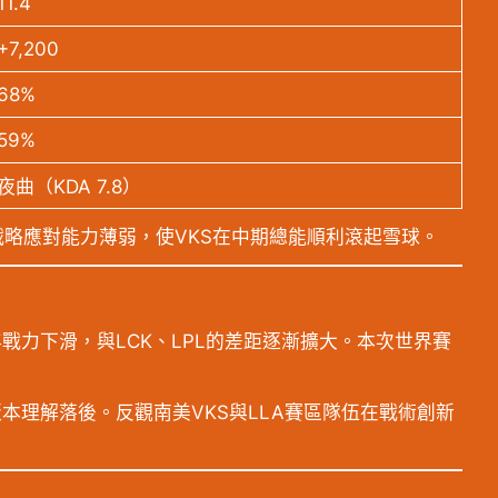
11.4
+7,200
68%
59%
夜曲（KDA 7.8）
略應對能力薄弱，使VKS在中期總能順利滾起雪球。
戰力下滑，與LCK、LPL的差距逐漸擴大。本次世界賽
本理解落後。反觀南美VKS與LLA賽區隊伍在戰術創新