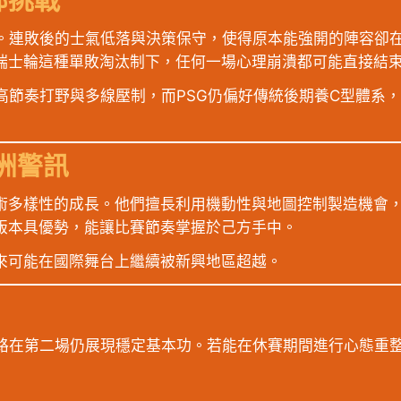
部挑戰
一。連敗後的士氣低落與決策保守，使得原本能強開的陣容卻
瑞士輪這種單敗淘汰制下，任何一場心理崩潰都可能直接結
高節奏打野與多線壓制，而PSG仍偏好傳統後期養C型體系
洲警訊
戰術多樣性的成長。他們擅長利用機動性與地圖控制製造機會
版本具優勢，能讓比賽節奏掌握於己方手中。
來可能在國際舞台上繼續被新興地區超越。
上路在第二場仍展現穩定基本功。若能在休賽期間進行心態重