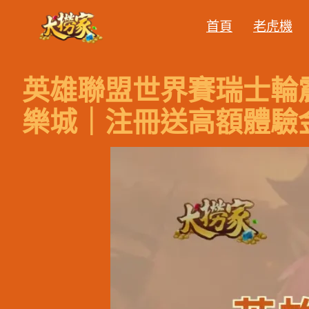
跳
首頁
老虎機
至
主
要
英雄聯盟世界賽瑞士輪震
內
容
樂城｜注冊送高額體驗