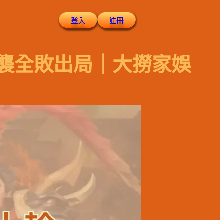
登入
註冊
逆襲全敗出局｜大撈家娛