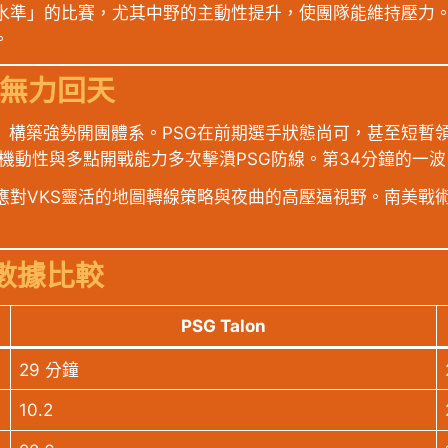
賽水準」的比賽，尤其中野的主動性提升，使團隊能維持壓力
。
G無力回天
」構築強勢開團體系。PSG在前期選手狀態尚可，甚至短暫領
S憑藉高機動性與多點開戰能力多次擊潰PSG防線。第34分鐘的
應對VKS靈活的地圖轉線策略與夜曲的高壓逼視野。南美戰
輪數據比較
PSG Talon
29 分鐘
10.2