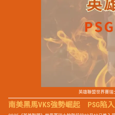
英雄聯盟世界賽瑞
南美黑馬VKS強勢崛起 PSG陷