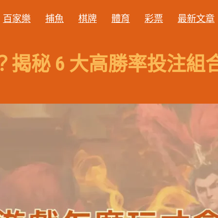
百家樂
捕魚
棋牌
體育
彩票
最新文章
揭秘 6 大高勝率投注