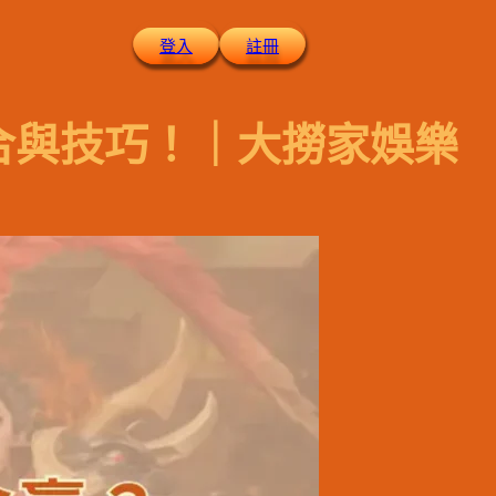
登入
註冊
組合與技巧！｜大撈家娛樂