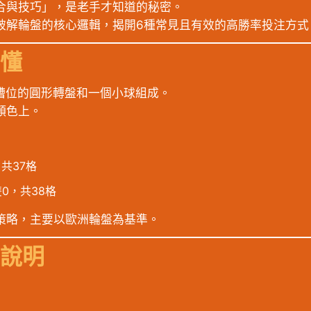
合與技巧」，是老手才知道的秘密。
破解輪盤的核心邏輯，揭開6種常見且有效的高勝率投注方式
懂
號槽位的圓形轉盤和一個小球組成。
顏色上。
，共37格
雙0，共38格
策略，主要以歐洲輪盤為基準。
說明