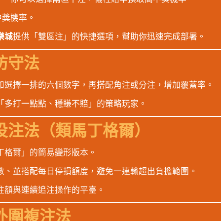
的中獎機率。
樂城
提供「雙區注」的快捷選項，幫助你迅速完成部署。
防守法
如選擇一排的六個數字，再搭配角注或分注，增加覆蓋率。
「多打一點點、穩賺不賠」的策略玩家。
投注法（類馬丁格爾）
丁格爾」的簡易變形版本。
數、並搭配每日停損額度，避免一連輸超出負擔範圍。
注額與連續追注操作的平臺。
外圍複注法