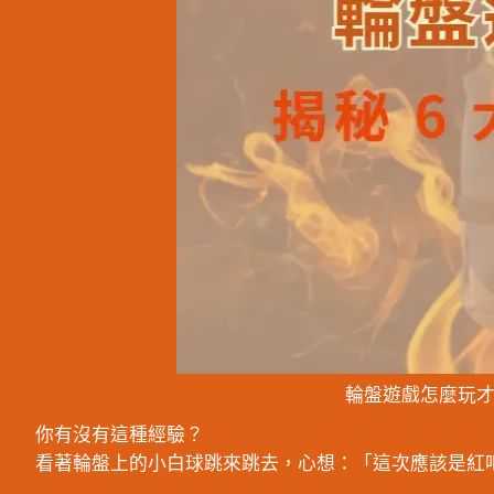
輪盤遊戲怎麼玩才
你有沒有這種經驗？
看著輪盤上的小白球跳來跳去，心想：「這次應該是紅