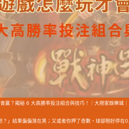
會贏？揭秘 6 大高勝率投注組合與技巧！｜大撈家娛樂城
吧？」結果偏偏落在黑；又或者你押了奇數，球卻剛好停在0