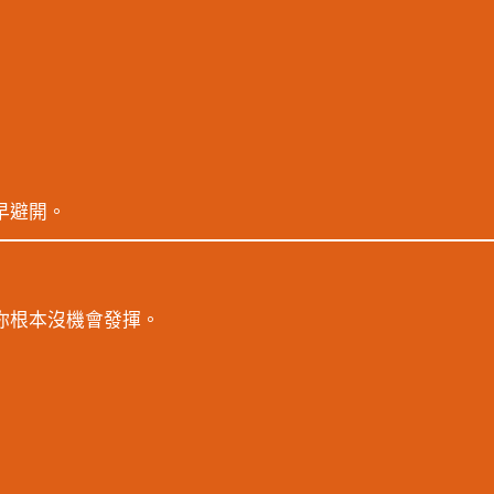
早避開。
你根本沒機會發揮。