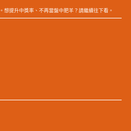
。想提升中獎率、不再當盤中肥羊？請繼續往下看。