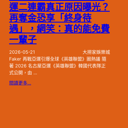
運二連霸真正原因曝光？
再奪金恐享「終身待
遇」，網笑：真的能免費
一輩子
2026-05-21
大撈家娛樂城
Faker 再戰亞運引爆全球《英雄聯盟》圈熱議 隨
著 2026 名古屋亞運《英雄聯盟》韓國代表隊正
式公開，由 …
閱讀更多…