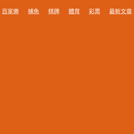
百家樂
捕魚
棋牌
體育
彩票
最新文章