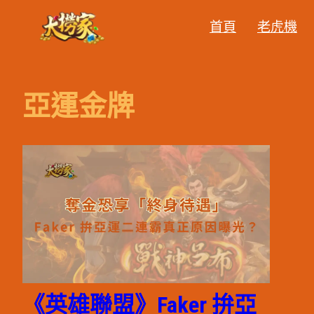
跳
首頁
老虎機
至
主
要
內
亞運金牌
容
《英雄聯盟》Faker 拚亞