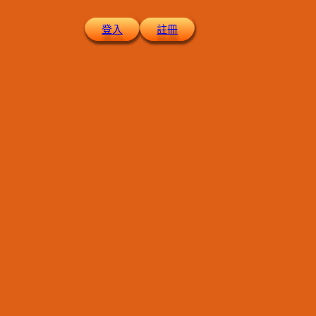
登入
註冊