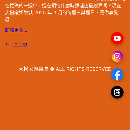
在忙碌的一週中，還在煩惱什麼時候儲值最划算嗎？現在
大撈家娛樂城 2025 年 3 月的每週三與週日，讓你享受
最…
閱讀更多…
←
上一頁
大撈家娛樂城 © ALL RIGHTS RESERVED