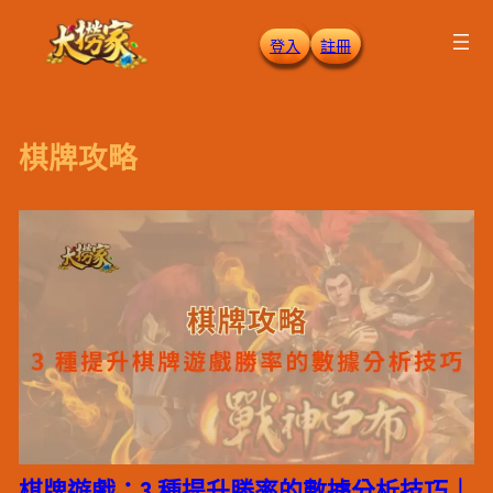
跳
登入
註冊
至
主
要
內
棋牌攻略
容
棋牌遊戲：3 種提升勝率的數據分析技巧｜