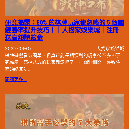
研究揭露：80% 的棋牌玩家都忽略的 5 個關
鍵勝率提升技巧！｜大撈家娛樂城｜注冊
送高額體驗金
2025-09-07
大撈家娛樂城
棋牌遊戲看似簡單，但真正能長期獲利的玩家卻不多。研
究顯示，高達八成的玩家都忽略了一些關鍵細節，導致勝
率始終無法…
閱讀更多…