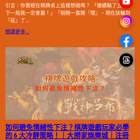
引言：你曾經在棋牌桌上這樣想過嗎？ 「連續輸了五局，
下一局我一定會贏！」「剛剛一直開『閒』，現在該輪到
『莊』了…
閱讀更多…
如何避免情緒性下注？棋牌遊戲玩家必學
的 6 大冷靜策略！｜大撈家娛樂城｜注冊