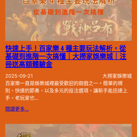
快速上手！百家樂 4 種主要玩法解析，從
基礎到進階一次搞懂｜大撈家娛樂城｜注
冊送高額體驗金
2025-09-21
大撈家娛樂城
百家樂一直是娛樂城裡最受歡迎的遊戲之一。簡單的規
則、快速的節奏，以及多元的投注選項，讓新手能迅速上
手，老玩家也…
閱讀更多…