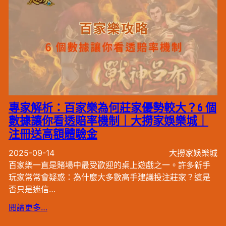
專家解析：百家樂為何莊家優勢較大？6 個
數據讓你看透賠率機制｜大撈家娛樂城｜
注冊送高額體驗金
2025-09-14
大撈家娛樂城
百家樂一直是賭場中最受歡迎的桌上遊戲之一。許多新手
玩家常常會疑惑：為什麼大多數高手建議投注莊家？這是
否只是迷信…
閱讀更多…