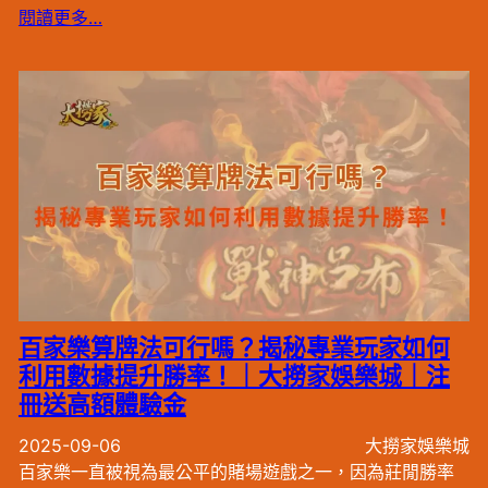
閱讀更多…
百家樂算牌法可行嗎？揭秘專業玩家如何
利用數據提升勝率！｜大撈家娛樂城｜注
冊送高額體驗金
2025-09-06
大撈家娛樂城
百家樂一直被視為最公平的賭場遊戲之一，因為莊閒勝率