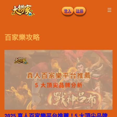
跳
登入
註冊
至
主
要
內
百家樂攻略
容
2025 真人百家樂平台推薦！5 大頂尖品牌