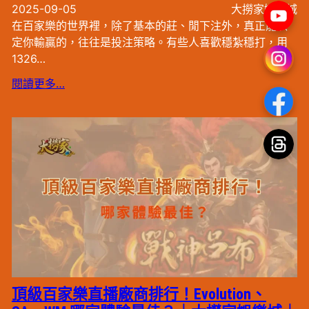
2025-09-05
大撈家娛樂城
在百家樂的世界裡，除了基本的莊、閒下注外，真正能決
定你輸贏的，往往是投注策略。有些人喜歡穩紮穩打，用
1326…
閱讀更多…
頂級百家樂直播廠商排行！Evolution、