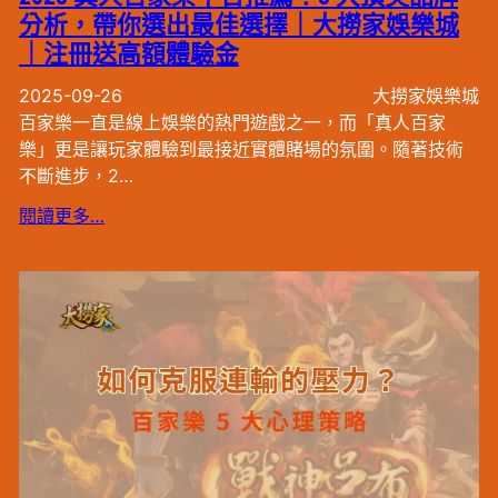
分析，帶你選出最佳選擇｜大撈家娛樂城
｜注冊送高額體驗金
2025-09-26
大撈家娛樂城
百家樂一直是線上娛樂的熱門遊戲之一，而「真人百家
樂」更是讓玩家體驗到最接近實體賭場的氛圍。隨著技術
不斷進步，2…
閱讀更多…