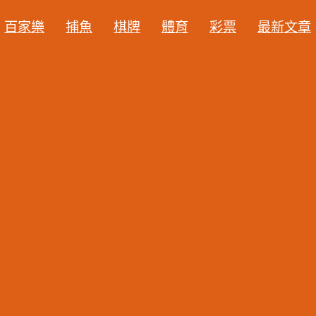
百家樂
捕魚
棋牌
體育
彩票
最新文章