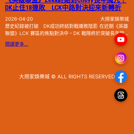
DK止住18連敗 LCK中路對決迎來新轉折
2026-04-20
大撈家娛樂城
歷史紀錄被打破 DK成功終結對戰連敗陰影 在近期《英雄
聯盟》LCK 賽區的焦點對決中，DK 戰隊終於突破長年陰…
閱讀更多…
大撈家娛樂城 © ALL RIGHTS RESERVED