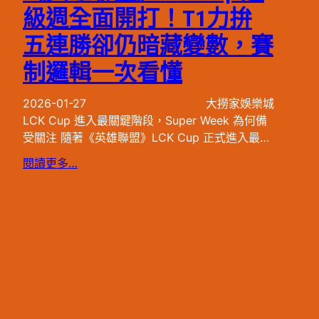
級週全面開打！T1力拚
五連勝卻仍暗藏變數，賽
制邏輯一次看懂
2026-01-27
大撈家娛樂城
LCK Cup 進入最關鍵階段，Super Week 為何備
受關注 隨著《英雄聯盟》LCK Cup 正式進入最…
閱讀更多…