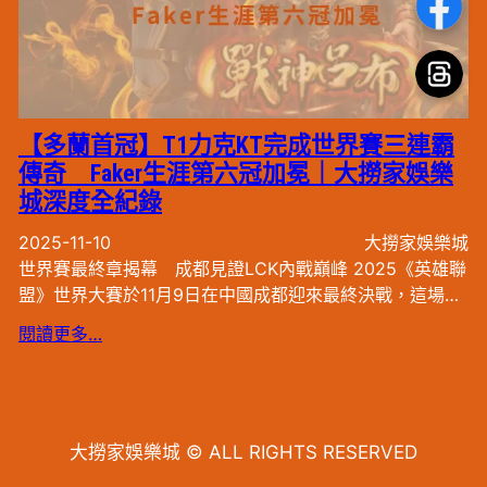
【多蘭首冠】T1力克KT完成世界賽三連霸
傳奇 Faker生涯第六冠加冕｜大撈家娛樂
城深度全紀錄
2025-11-10
大撈家娛樂城
世界賽最終章揭幕 成都見證LCK內戰巔峰 2025《英雄聯
盟》世界大賽於11月9日在中國成都迎來最終決戰，這場…
閱讀更多…
大撈家娛樂城 © ALL RIGHTS RESERVED