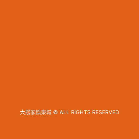
大撈家娛樂城 © ALL RIGHTS RESERVED