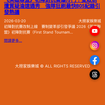
遭質疑淪速通秀 強隊狂刷最快BO5紀錄引
發熱議
2026-03-20
大撈家娛樂城
初陣對抗賽改制上線 賽制變革卻引發爭議 2026《英雄聯
盟》初陣對抗賽（First Stand Tournam…
閱讀更多…
大撈家娛樂城 © ALL RIGHTS RESERVED