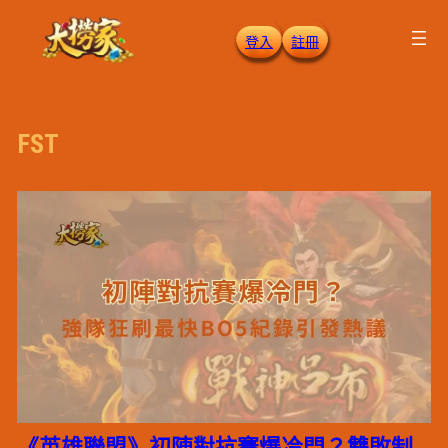
跳
登入
註冊
至
主
要
內
FST
容
《英雄聯盟》初陣對抗賽爆冷門？雙敗制