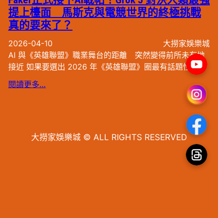
提上檯面 馬斯克與電競世界的終極挑戰
真的要來了？
2026-04-10
大撈家娛樂城
AI 與《英雄聯盟》職業舞台的距離 突然變得前所未有地
接近 如果要選出 2026 年《英雄聯盟》圈最有話題性的…
閱讀更多…
大撈家娛樂城 © ALL RIGHTS RESERVED