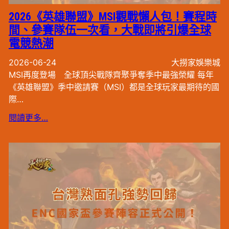
2026《英雄聯盟》MSI觀戰懶人包！賽程時
間、參賽隊伍一次看，大戰即將引爆全球
電競熱潮
2026-06-24
大撈家娛樂城
MSI再度登場 全球頂尖戰隊齊聚爭奪季中最強榮耀 每年
《英雄聯盟》季中邀請賽（MSI）都是全球玩家最期待的國
際…
閱讀更多…