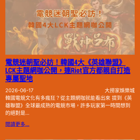
電競迷朝聖必訪！韓國4大《英雄聯盟》
LCK主題網咖公開，連Riot官方都親自打造
專屬聖地
2026-06-17
大撈家娛樂城
韓國電競文化有多瘋狂？從主題網咖就能看出來 提到《英
雄聯盟》全球最成熟的電競市場，許多玩家第一時間想到
的絕對是…
閱讀更多…