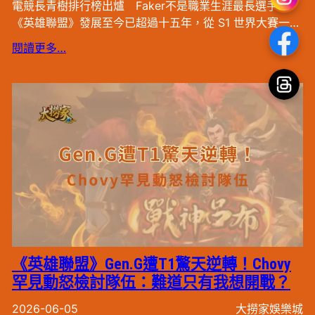
電競長青樹排行榜出爐 Faker不是職業生涯最長選手？
《英雄聯盟》發展至今已超過十五年，從 S1 世界大賽一…
閱讀更多…
《英雄聯盟》Gen.G遭T1驚天逆轉！Chovy
罕見動怒檢討隊伍：難道只有我想開戰？
2026-06-05
大撈家娛樂城