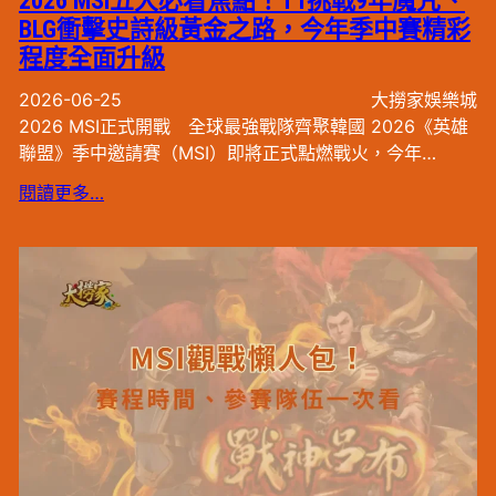
2026 MSI五大必看焦點！T1挑戰9年魔咒、
BLG衝擊史詩級黃金之路，今年季中賽精彩
程度全面升級
2026-06-25
大撈家娛樂城
2026 MSI正式開戰 全球最強戰隊齊聚韓國 2026《英雄
聯盟》季中邀請賽（MSI）即將正式點燃戰火，今年…
閱讀更多…