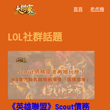
跳
首頁
老虎機
至
主
要
內
LOL社群話題
容
《英雄聯盟》Scout債務