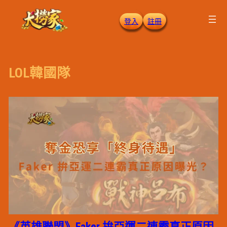
跳
登入
註冊
至
主
要
內
LOL韓國隊
容
《英雄聯盟》Faker 拚亞運二連霸真正原因