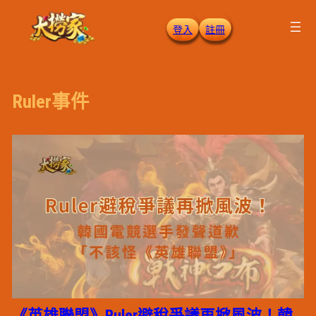
跳
登入
註冊
至
主
要
內
Ruler事件
容
《英雄聯盟》Ruler避稅爭議再掀風波！韓