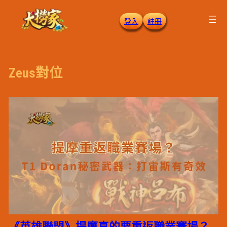
跳
登入
註冊
至
主
要
內
Zeus對位
容
《英雄聯盟》提摩真的要重返職業賽場？